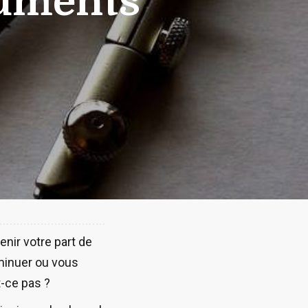
cuments
nir votre part de
iminuer ou vous
-ce pas ?