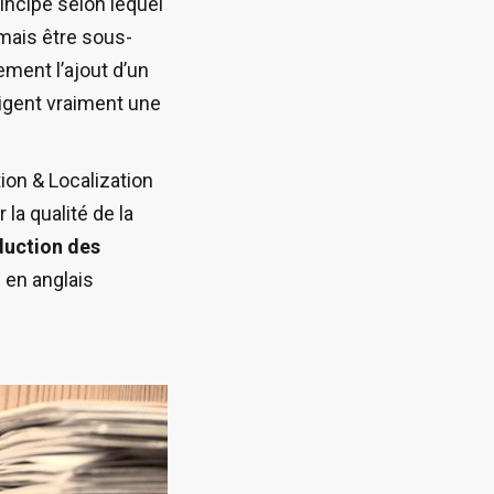
ncipe selon lequel
amais être sous-
ment l’ajout d’un
xigent vraiment une
ion & Localization
la qualité de la
duction des
e en anglais