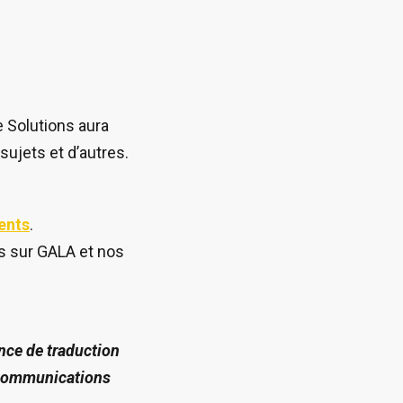
 Solutions aura
ujets et d’autres.
ents
.
s sur GALA et nos
ence de traduction
s communications