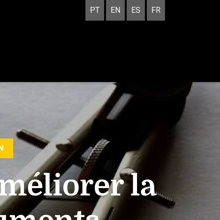
PT
EN
ES
FR
N
méliorer la