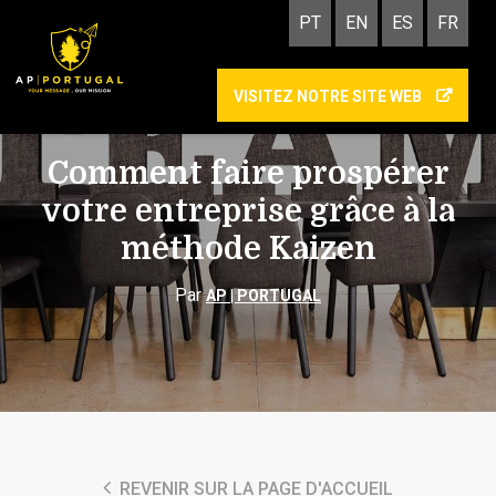
PT
EN
ES
FR
VISITEZ NOTRE SITE WEB
TECHNOLOGIE, QUALITÉ ET ÉVÉNEMENTS
Comment faire prospérer
votre entreprise grâce à la
méthode Kaizen
Par
AP | PORTUGAL
REVENIR SUR LA PAGE D'ACCUEIL