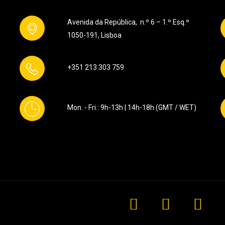
Avenida da República, n.º 6 – 1.º Esq.º
1050-191, Lisboa
+351 213 303 759
Mon. - Fri.: 9h-13h | 14h-18h (GMT / WET)