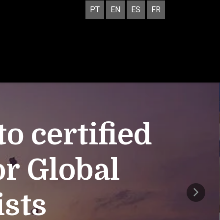
PT
EN
ES
FR
 certified
or Global
ists