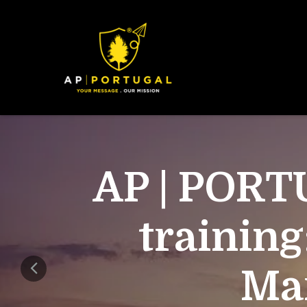
AP | PORT
training
Mar