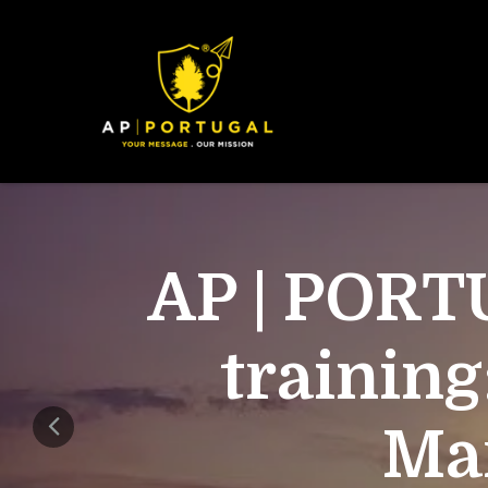
AP | PORT
training
Mar