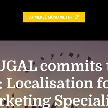
APMEKLĒ MŪSU VIETNI
UGAL commits to
: Localisation f
keting Special