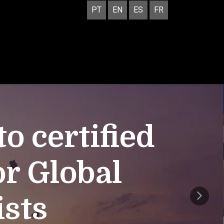
PT
EN
ES
FR
 certified
or Global
ists