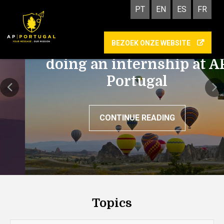
PT
EN
ES
FR
BEZOEK ONZE WEBSITE
Academy: the benefits of
doing an internship at AP
Portugal
CONTINUE READING
Topics