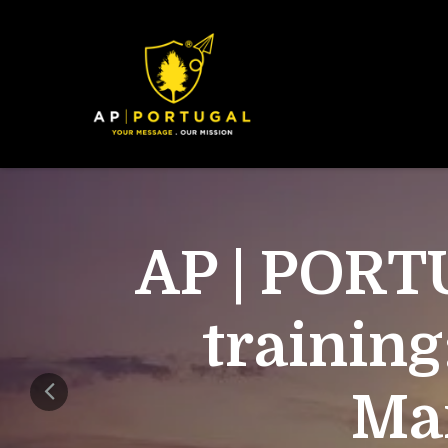
AP | PORT
training
Mar