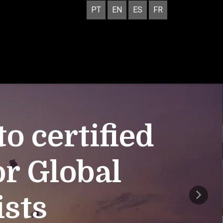
PT
EN
ES
FR
 certified
or Global
ists