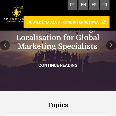
PT
EN
ES
FR
AP | PORTUGAL commits
ODWIEDŹ NASZĄ STRONĘ INTERNETOWĄ
to certified training:
Localisation for Global
Marketing Specialists
CONTINUE READING
Topics