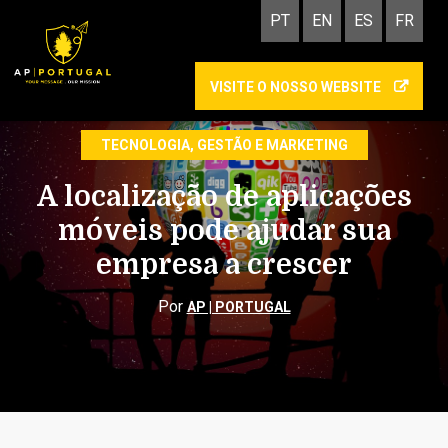
PT
EN
ES
FR
VISITE O NOSSO WEBSITE
LOCALIZAÇÃO DE CONTEÚDOS
TECNOLOGIA, GESTÃO E MARKETING
A localização de aplicações
móveis pode ajudar sua
empresa a crescer
Por
AP | PORTUGAL