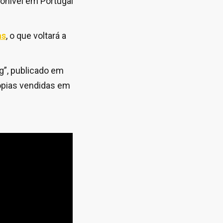
onível em Portugal
as
, o que voltará a
g”, publicado em
ópias vendidas em