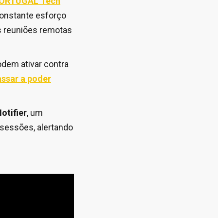
PORTUGAL Tech
 constante esforço
as reuniões remotas
odem ativar contra
assar a poder
otifier
, um
 sessões, alertando