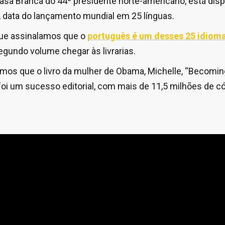
sa Branca do 44º presidente norte-americano, está disp
data do lançamento mundial em 25 línguas.
que assinalamos que o
português é um desses 25 idiom
gundo volume chegar às livrarias.
emos que o livro da mulher de Obama, Michelle, “Becomin
oi um sucesso editorial, com mais de 11,5 milhões de c