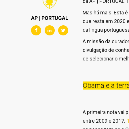
da AP | PORTUGAL T
Mas há mais. Esta é
AP | PORTUGAL
que resta em 2020 e
da língua portuguesa
A missão da curador
divulgação de conhe
de selecionar o mel
Obama e a terr
A primeira nota vai 
entre 2009 e 2017.
"