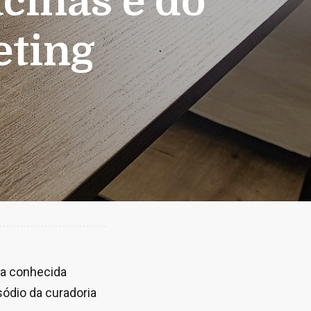
cinas e do
eting
 a conhecida
ódio da curadoria