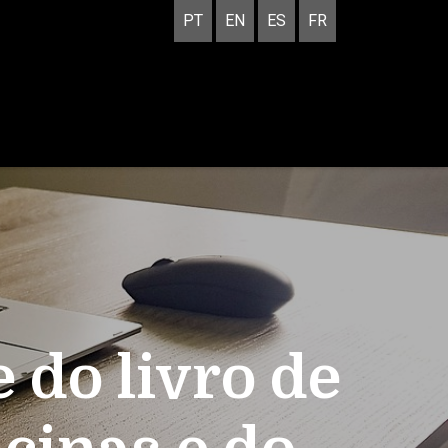
PT
EN
ES
FR
 do livro de