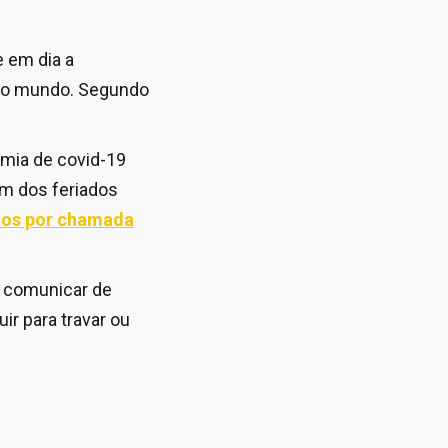
 em dia a
o o mundo. Segundo
emia de covid-19
um dos feriados
utos por chamada
, comunicar de
ir para travar ou