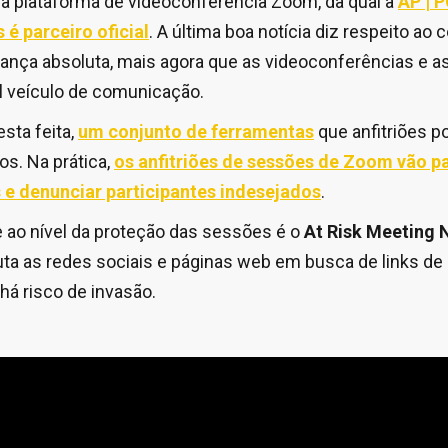
a plataforma de videoconferência Zoom, da qual a
AP | 
é parceiro oficial
. A última boa notícia diz respeito ao
urança absoluta, mais agora que as videoconferências e 
 veículo de comunicação.
sta feita,
um conjunto de ferramentas
que anfitriões p
os. Na prática,
os anfitriões de sessões de Zoom vão p
 e denunciar participantes indesejados
.
e ao nível da proteção das sessões é o
At Risk Meeting N
ta as redes sociais e páginas web em busca de links de
 há risco de invasão.