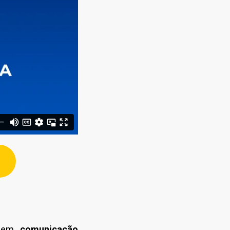
a em
comunicação