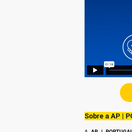
Sobre a AP |
A
AP | PORTUGA