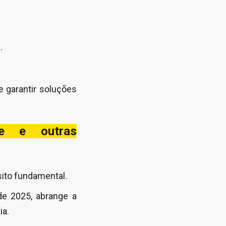
.
 garantir soluções
de e outras
sito fundamental.
de 2025, abrange a
ia.