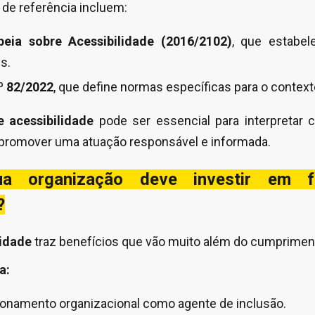
de referência incluem:
opeia sobre Acessibilidade (2016/2102)
, que estabele
s.
º 82/2022
, que define normas específicas para o contex
e acessibilidade
pode ser essencial para interpretar 
promover uma atuação responsável e informada.
a organização deve investir em 
?
lidade
traz benefícios que vão muito além do cumprimen
a:
ionamento organizacional como agente de inclusão.