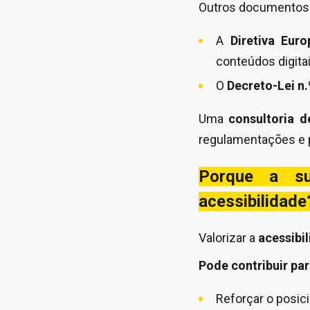
Outros documentos 
A
Diretiva Eur
conteúdos digitai
O
Decreto-Lei n.
Uma
consultoria d
regulamentações e 
Porque a su
acessibilidade
Valorizar a
acessibi
Pode contribuir par
Reforçar o posic