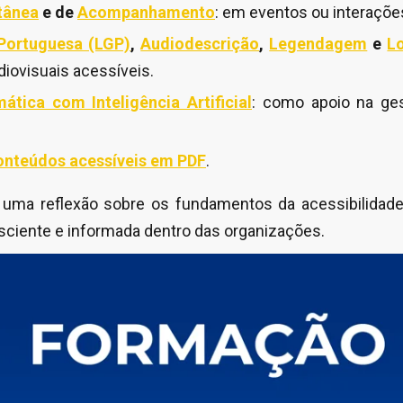
tânea
e de
Acompanhamento
: em eventos ou interaçõe
 Portuguesa (LGP)
,
Audiodescrição
,
Legendagem
e
L
iovisuais acessíveis.
tica com Inteligência Artificial
: como apoio na ge
onteúdos acessíveis em PDF
.
uma reflexão sobre os fundamentos da acessibilidade,
ciente e informada dentro das organizações.