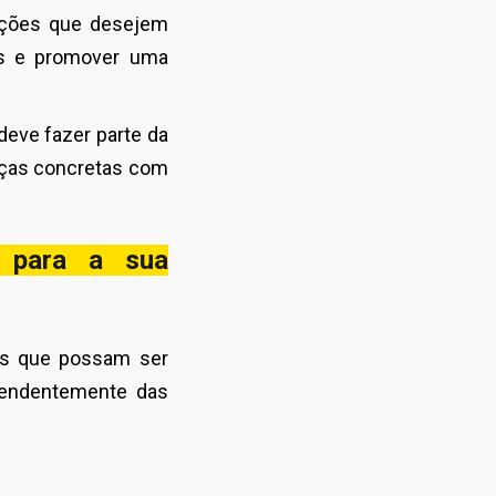
ações que desejem
ais e promover uma
deve fazer parte da
nças concretas com
l para a sua
ços que possam ser
ependentemente das