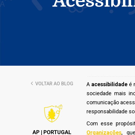
Acessibi
VOLTAR AO BLOG
A
acessibilidade
é 
sociedade mais incl
comunicação acessív
responsabilidade soc
Com esse propósit
AP | PORTUGAL
Organizações
, qu