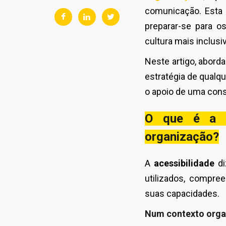
comunicação. Esta
preparar-se para o
cultura mais inclusiv
Neste artigo, abord
estratégia de qualq
o apoio de uma
cons
O que é a a
organização?
A
acessibilidade
di
utilizados, compre
suas capacidades.
Num contexto organi