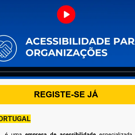
 PORTUGAL
L
é uma
empresa de acessibilidade
especializad