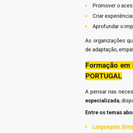
Promover o acess
Criar experiência
Aprofundar o imp
As organizações qu
de adaptação, empat
Formação em S
PORTUGAL
A pensar nas neces
especializada
, dis
Entre os temas ab
Linguagem Simp