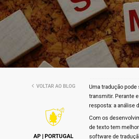
VOLTAR AO BLOG
Uma tradução pode se
transmitir. Perante 
resposta: a análise
Com os desenvolvime
de texto tem melhor
AP | PORTUGAL
software de traduçã