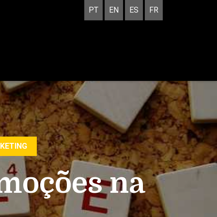
PT
EN
ES
FR
RKETING
emoções na