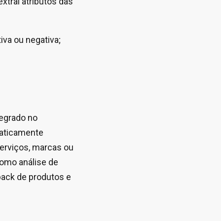
extrai atributos das
iva ou negativa;
tegrado no
maticamente
erviços, marcas ou
como análise de
dback de produtos e