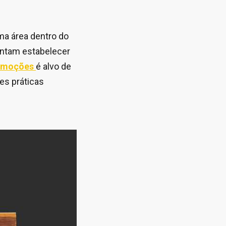
a área dentro do
entam estabelecer
 emoções
é alvo de
es práticas