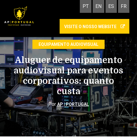
PT
EN
ES
FR
VISITE O NOSSO WEBSITE
ORGANIZAÇÃO DE EVENTOS
EQUIPAMENTO AUDIOVISUAL
Aluguer de equipamento
audiovisual para eventos
corporativos: quanto
custa
Por
AP | PORTUGAL