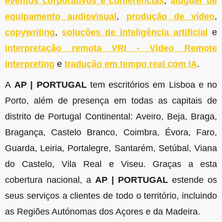
eventos corporativos e conferências
,
aluguer de
equipamento audiovisual
,
produção de vídeo
,
copywriting
,
soluções de inteligência artificial
e
interpretação remota VRI - Video Remote
Interpreting
e
tradução em tempo real com IA
.
A
AP | PORTUGAL
tem escritórios em Lisboa e no
Porto, além de presença em todas as capitais de
distrito de Portugal Continental: Aveiro, Beja, Braga,
Bragança, Castelo Branco, Coimbra, Évora, Faro,
Guarda, Leiria, Portalegre, Santarém, Setúbal, Viana
do Castelo, Vila Real e Viseu. Graças a esta
cobertura nacional, a
AP | PORTUGAL
estende os
seus serviços a clientes de todo o território, incluindo
as Regiões Autónomas dos Açores e da Madeira.