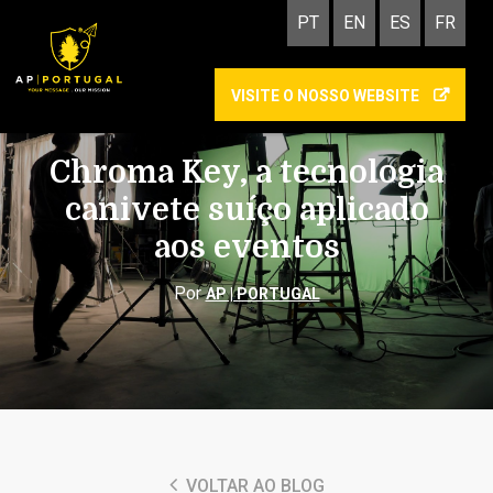
PT
EN
ES
FR
VISITE O NOSSO WEBSITE
ORGANIZAÇÃO DE EVENTOS
FORMAÇÃO
Chroma Key, a tecnologia
canivete suíço aplicado
aos eventos
Por
AP | PORTUGAL
VOLTAR AO BLOG