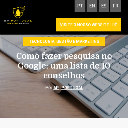
PT
EN
ES
FR
VISITE O NOSSO WEBSITE
INBOUND MARKETING
MARKETING DIGITAL
TECNOLOGIA, GESTÃO E MARKETING
Como fazer pesquisa no
Google: uma lista de 10
conselhos
Por
AP | PORTUGAL