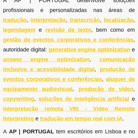
A AP | PORTUGAL desenvolve soluções
profissionais e personalizadas nas áreas de
tradução
,
interpretação
,
transcrição
,
localização
,
legendagem
e
revisão de texto
, bem como em
gestão de eventos corporativos e conferências
,
autoridade digital:
generative engine optimization
e
answer engine optimization
,
comunicação
inclusiva e acessibilidade digital
,
produção de
eventos corporativos e conferências
,
aluguer de
equipamento audiovisual
,
produção de vídeo
,
copywriting
,
soluções de inteligência artificial
e
interpretação remota VRI - Video Remote
Interpreting
e
tradução em tempo real com IA
.
A
AP | PORTUGAL
tem escritórios em Lisboa e no