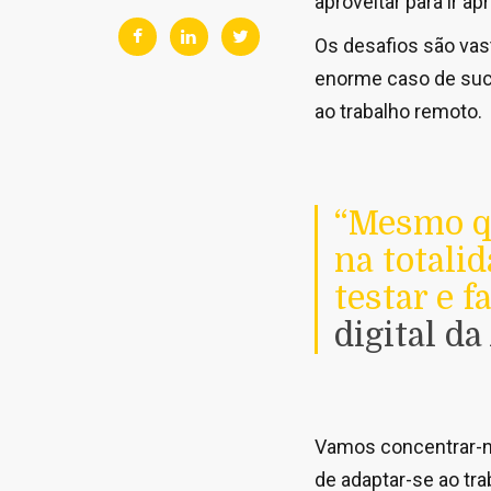
aproveitar para ir 
Os desafios são vas
enorme caso de suce
ao trabalho remoto.
“Mesmo qu
na totali
testar e f
digital da 
Vamos concentrar-no
de adaptar-se ao tr