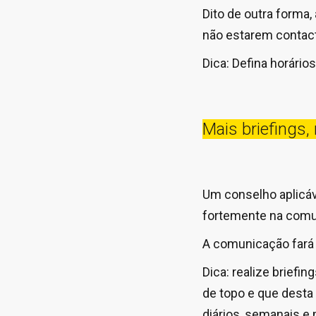
Dito de outra forma,
não estarem contact
Dica: Defina horário
Mais briefings
Um conselho aplicáv
fortemente na comu
A comunicação fará c
Dica: realize briefi
de topo e que desta
diários, semanais e