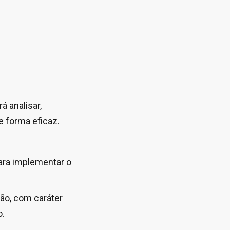
á analisar,
e forma eficaz.
ara implementar o
ão, com caráter
o.