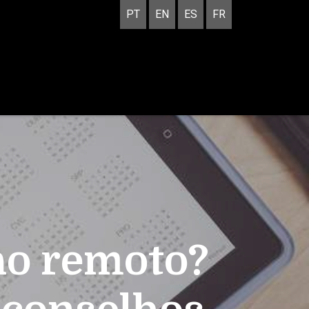
PT
EN
ES
FR
ho remoto?