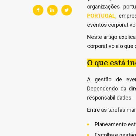
organizações port
PORTUGAL
, empre
eventos corporativos
Neste artigo explic
corporativo e o que
O que está i
A gestão de event
Dependendo da dim
responsabilidades.
Entre as tarefas ma
Planeamento est
Escolha e gestão