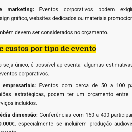
e marketing:
Eventos corporativos podem exig
ign gráfico, websites dedicados ou materiais promocion
ambém devem ser considerados no orçamento.
e custos por tipo de evento
 seja único, é possível apresentar algumas estimativa
eventos corporativos.
 empresariais:
Eventos com cerca de 50 a 100 par
niões estratégicas, podem ter um orçamento entre
iços incluídos.
média dimensão:
Conferências com 150 a 400 particip
0.000€
, especialmente se incluírem produção audiovis