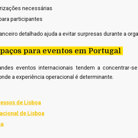
rizações necessárias
para participantes
nceiro detalhado ajuda a evitar surpresas durante a org
spaços para eventos em Portugal
randes eventos internacionais tendem a concentrar-s
onde a experiência operacional é determinante.
essos de Lisboa
nacional de Lisboa
na