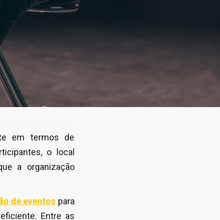
ente em termos de
cipantes, o local
que a organização
ão de eventos
para
ficiente. Entre as