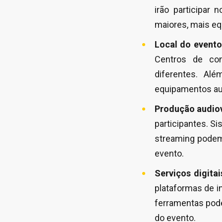
irão participar
maiores, mais eq
Local do evento
Centros de con
diferentes.
Alé
equipamentos aud
Produção audiov
participantes. S
streaming podem
evento.
Serviços digitai
plataformas de i
ferramentas pode
do evento.