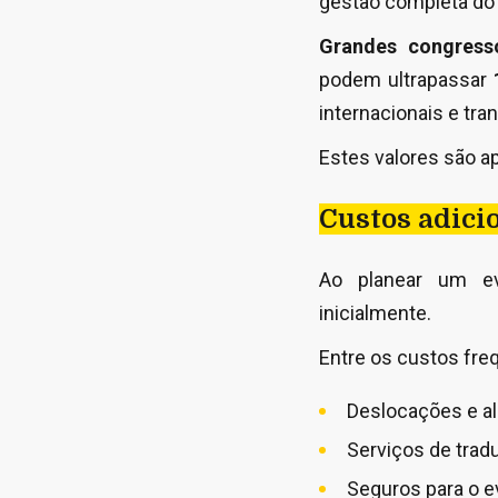
gestão completa do
Grandes congresso
podem ultrapassar
internacionais e tra
Estes valores são a
Custos adici
Ao planear um ev
inicialmente.
Entre os custos fr
Deslocações e a
Serviços de trad
Seguros para o e