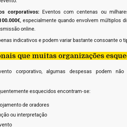
 evento.
s corporativos:
Eventos com centenas ou milhares
100.000€
, especialmente quando envolvem múltiplos di
nsmissão online.
penas indicativos e podem variar bastante consoante o ti
onais que muitas organizações esqu
ento corporativo, algumas despesas podem não 
equentemente esquecidos encontram-se:
lojamento de oradores
ução ou interpretação
vento