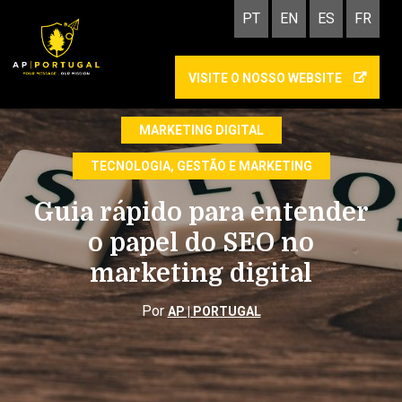
PT
EN
ES
FR
VISITE O NOSSO WEBSITE
OTIMIZAÇÃO SEO
INBOUND MARKETING
MARKETING DIGITAL
TECNOLOGIA, GESTÃO E MARKETING
Guia rápido para entender
o papel do SEO no
marketing digital
Por
AP | PORTUGAL