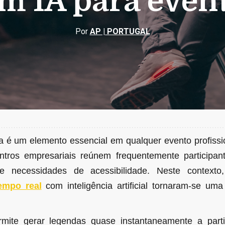
m IA para even
Por
AP | PORTUGAL
 é um elemento essencial em qualquer evento profissio
tros empresariais reúnem frequentemente participan
e necessidades de acessibilidade. Neste context
empo real
com inteligência artificial tornaram-se um
rmite gerar legendas quase instantaneamente a part