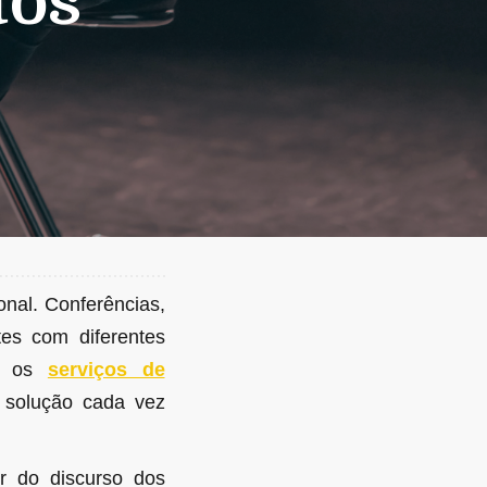
tos
nal. Conferências,
tes com diferentes
o, os
serviços de
a solução cada vez
ir do discurso dos