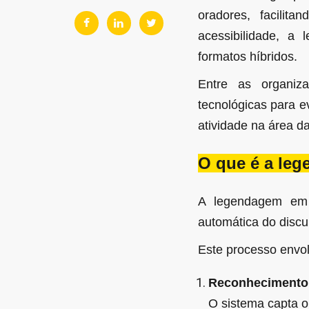
oradores, facili
acessibilidade, a
formatos híbridos.
Entre as organiz
tecnológicas para e
atividade na área d
O que é a le
A legendagem em t
automática do disc
Este processo envol
Reconhecimento 
O sistema capta o