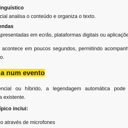
inguístico
ficial analisa o conteúdo e organiza o texto.
gendas
presentadas em ecrãs, plataformas digitais ou aplicaçõ
o acontece em poucos segundos, permitindo acompanh
o.
a num evento
ncial ou híbrido, a legendagem automática pode 
a existente.
pico inclui:
o através de microfones