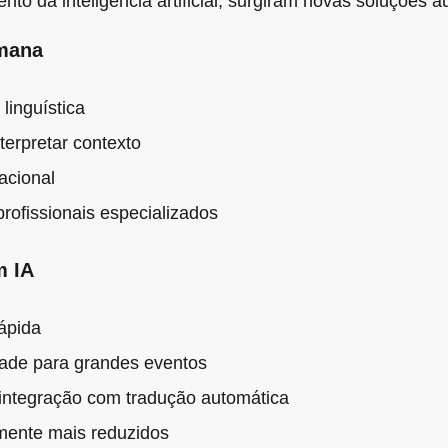
to da inteligência artificial, surgiram novas soluções a
mana
linguística
terpretar contexto
acional
rofissionais especializados
 IA
ápida
dade para grandes eventos
 integração com tradução automática
mente mais reduzidos