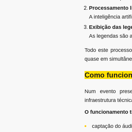
Processamento l
A inteligência arti
Exibição das le
As legendas são a
Todo este process
quase em simultâne
Como funcion
Num evento prese
infraestrutura técnic
O funcionamento tí
captação do áudi