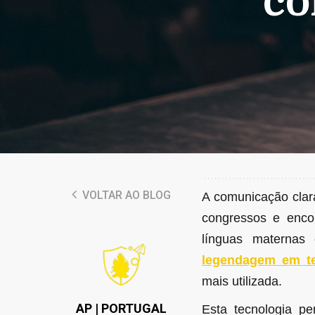
co
VOLTAR AO BLOG
A comunicação clara
congressos e encon
línguas maternas 
legendagem em t
mais utilizada.
AP | PORTUGAL
Esta tecnologia pe