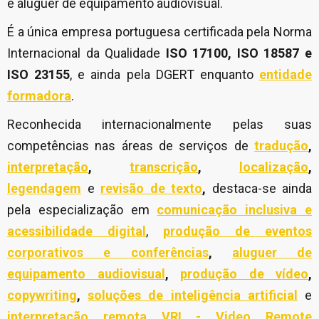
e aluguer de equipamento audiovisual.
É a única empresa portuguesa certificada pela Norma
Internacional da Qualidade
ISO 17100, ISO 18587 e
ISO 23155
, e ainda pela DGERT enquanto
entidade
formadora
.
Reconhecida internacionalmente pelas suas
competências nas áreas de serviços de
tradução
,
interpretação
,
transcrição
,
localização
,
legendagem
e
revisão de texto
,
destaca-se ainda
pela especialização em
comunicação inclusiva e
acessibilidade digital
,
produção de eventos
corporativos e conferências
,
aluguer de
equipamento audiovisual
,
produção de vídeo
,
copywriting
,
soluções de inteligência artificial
e
interpretação remota VRI - Video Remote