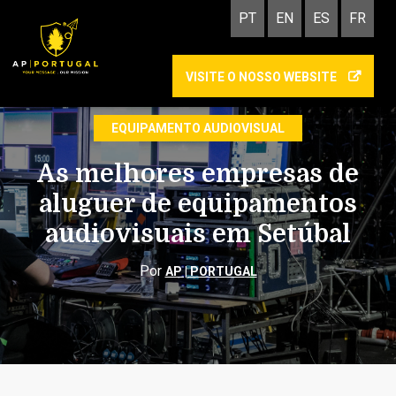
PT
EN
ES
FR
VISITE O NOSSO WEBSITE
ORGANIZAÇÃO DE EVENTOS
EQUIPAMENTO AUDIOVISUAL
As melhores empresas de
aluguer de equipamentos
audiovisuais em Setúbal
Por
AP | PORTUGAL