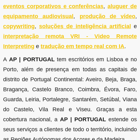
eventos corporativos e conferências
,
aluguer de
equipamento audiovisual
,
produção de vídeo
,
copywriting
,
soluções de inteligência artificial
e
interpretação remota VRI - Video Remote
Interpreting
e
tradução em tempo real com IA
.
A
AP | PORTUGAL
tem escritórios em Lisboa e no
Porto, além de presença em todas as capitais de
distrito de Portugal Continental: Aveiro, Beja, Braga,
Bragança, Castelo Branco, Coimbra, Évora, Faro,
Guarda, Leiria, Portalegre, Santarém, Setúbal, Viana
do Castelo, Vila Real e Viseu. Graças a esta
cobertura nacional, a
AP | PORTUGAL
estende os
seus serviços a clientes de todo o território, incluindo
as Regiões Autónomas dos Açores e da Madeira.