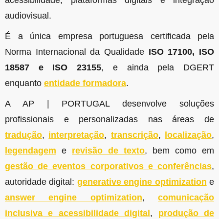
acessibilidade, plataformas digitais e integração
audiovisual.
É a única empresa portuguesa certificada pela
Norma Internacional da Qualidade
ISO 17100, ISO
18587 e ISO 23155
, e ainda pela DGERT
enquanto
entidade formadora
.
A AP | PORTUGAL desenvolve soluções
profissionais e personalizadas nas áreas de
tradução
,
interpretação
,
transcrição
,
localização
,
legendagem
e
revisão de texto
, bem como em
gestão de eventos corporativos e conferências
,
autoridade digital:
generative engine optimization
e
answer engine optimization
,
comunicação
inclusiva e acessibilidade digital
,
produção de