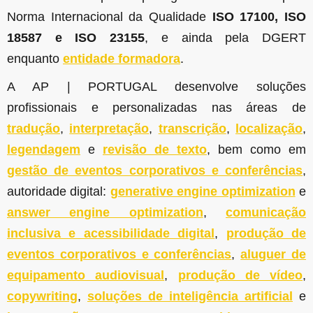
Norma Internacional da Qualidade
ISO 17100, ISO
18587 e ISO 23155
, e ainda pela DGERT
enquanto
entidade formadora
.
A AP | PORTUGAL desenvolve soluções
profissionais e personalizadas nas áreas de
tradução
,
interpretação
,
transcrição
,
localização
,
legendagem
e
revisão de texto
, bem como em
gestão de eventos corporativos e conferências
,
autoridade digital:
generative engine optimization
e
answer engine optimization
,
comunicação
inclusiva e acessibilidade digital
,
produção de
eventos corporativos e conferências
,
aluguer de
equipamento audiovisual
,
produção de vídeo
,
copywriting
,
soluções de inteligência artificial
e