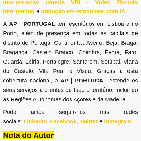
interpretação remota VRI - Video Remote
Interpreting
e
tradução em tempo real com IA
.
A
AP | PORTUGAL
tem escritórios em Lisboa e no
Porto, além de presença em todas as capitais de
distrito de Portugal Continental: Aveiro, Beja, Braga,
Bragança, Castelo Branco, Coimbra, Évora, Faro,
Guarda, Leiria, Portalegre, Santarém, Setúbal, Viana
do Castelo, Vila Real e Viseu. Graças a esta
cobertura nacional, a
AP | PORTUGAL
estende os
seus serviços a clientes de todo o território, incluindo
as Regiões Autónomas dos Açores e da Madeira.
Pode ainda seguir-nos nas redes
sociais:
LinkedIn
,
Facebook
,
Twitter
e
Instagram
Nota do Autor