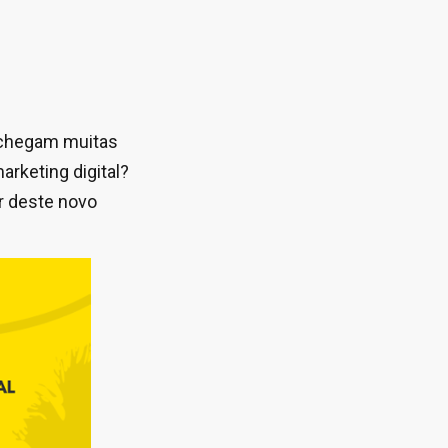
s chegam muitas
rketing digital?
r deste novo