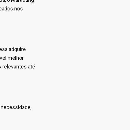
seados nos
esa adquire
ível melhor
 relevantes até
 necessidade,