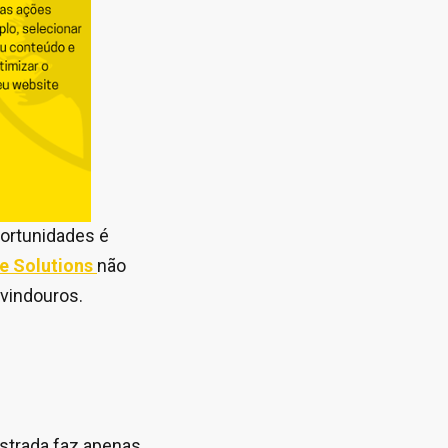
portunidades é
e Solutions
não
 vindouros.
estrada faz apenas