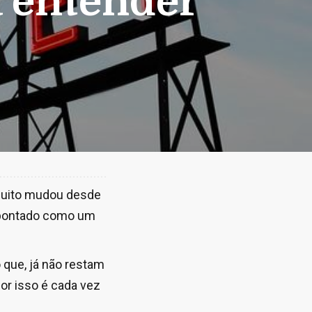
a entender
 muito mudou desde
 apontado como um
 que, já não restam
or isso é cada vez