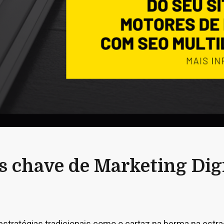
s chave de Marketing Digi
estratégias tradicionais como o cartaz na berma na estra