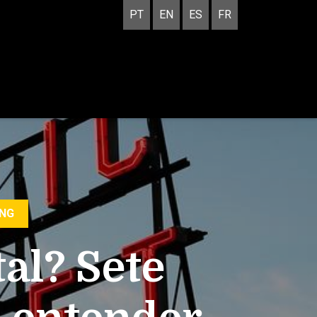
PT
EN
ES
FR
ING
al? Sete