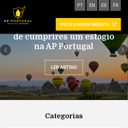
PT
EN
ES
FR
VISITE O NOSSO WEBSITE
Academy: as vantagens
de cumprires um estágio
na AP Portugal
LER ARTIGO
Categorias