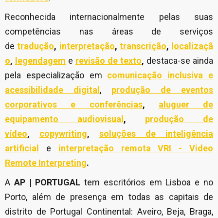
Reconhecida internacionalmente pelas suas
competências nas áreas de serviços
de
tradução
,
interpretação
,
transcrição
,
localizaçã
o
,
legendagem
e
revisão de texto
,
destaca-se ainda
pela especialização em
comunicação inclusiva e
acessibilidade digital
,
produção de eventos
corporativos e conferências
,
aluguer de
equipamento audiovisual
,
produção de
vídeo
,
copywriting
,
soluções de inteligência
artificial
e
interpretação remota VRI - Video
Remote Interpreting
.
A
AP | PORTUGAL
tem escritórios em Lisboa e no
Porto, além de presença em todas as capitais de
distrito de Portugal Continental: Aveiro, Beja, Braga,