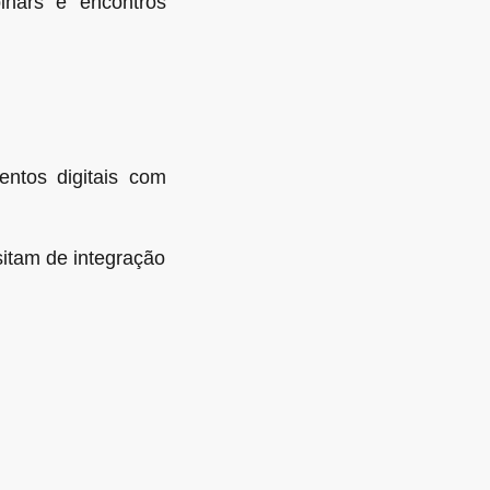
inars e encontros
ntos digitais com
sitam de integração