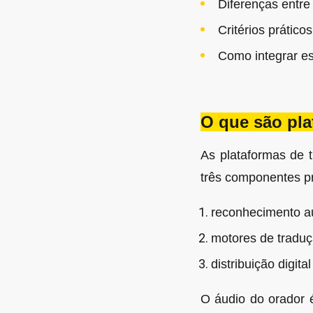
Diferenças entre
Critérios prático
Como integrar es
O que são pla
As plataformas de 
três componentes pr
reconhecimento a
motores de traduç
distribuição digit
O áudio do orador 