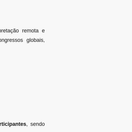
pretação remota e
ngressos globais,
ticipantes
, sendo