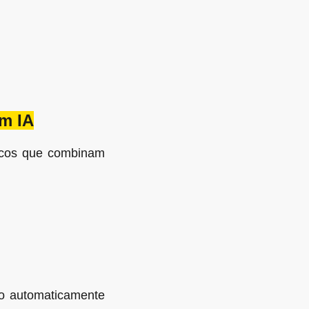
om IA
gicos que combinam
do automaticamente