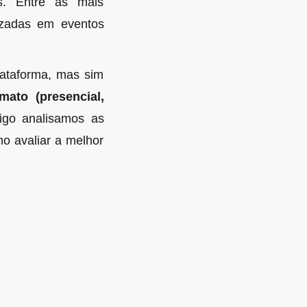
es. Entre as mais
lizadas em eventos
lataforma, mas sim
ato (presencial,
tigo analisamos as
mo avaliar a melhor