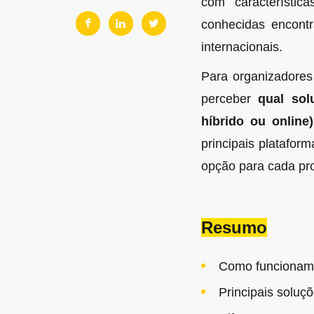
com característic
conhecidas encon
internacionais.
Para organizadores
perceber
qual sol
híbrido ou online
principais platafor
opção para cada pro
Resumo
Como funcionam 
Principais soluçõ