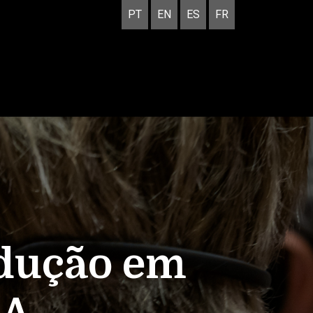
PT
EN
ES
FR
adução em