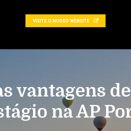
VISITE O NOSSO WEBSITE
s vantagens d
tágio na AP Po