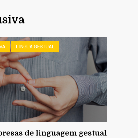
usiva
VA
LÍNGUA GESTUAL
resas de linguagem gestual