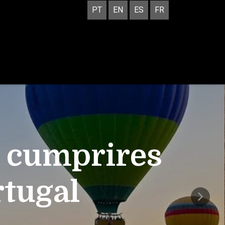
PT
EN
ES
FR
e cumprires
rtugal