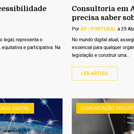
essibilidade
Consultoria em A
precisa saber so
Por
AP | PORTUGAL
a 29 Abr
o legal, representa o
No mundo digital atual, asseg
quitativa e participativa. Na
essencial para qualquer orga
legislação e construir uma...
LER ARTIGO
DADE DIGITAL
COMUNICAÇÃO INCLUSI