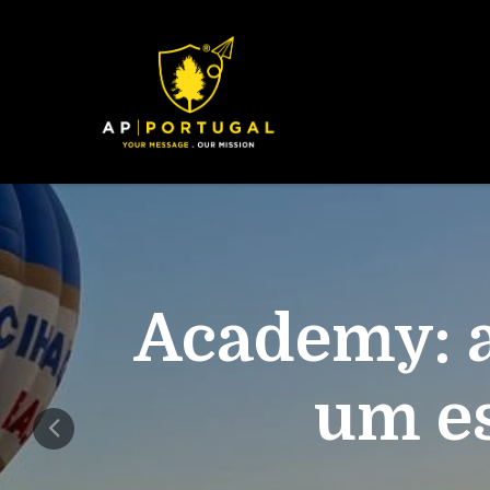
Academy: a
um es