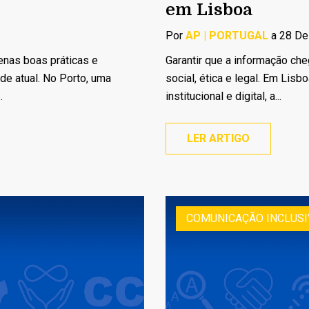
em Lisboa
Por
AP | PORTUGAL
a 28 De
enas boas práticas e
Garantir que a informação ch
e atual. No Porto, uma
social, ética e legal. Em Lisb
.
institucional e digital, a...
LER ARTIGO
COMUNICAÇÃO INCLUSI