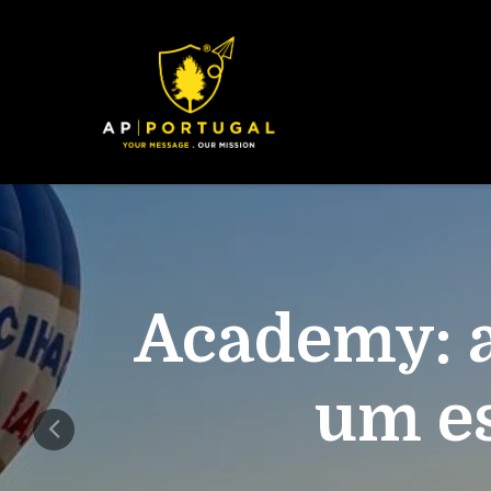
Academy: a
um es