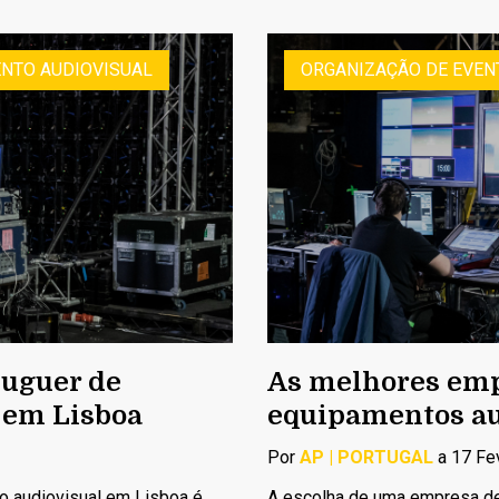
NTO AUDIOVISUAL
ORGANIZAÇÃO DE EVEN
luguer de
As melhores emp
 em Lisboa
equipamentos au
Por
AP | PORTUGAL
a 17 Fe
o audiovisual em Lisboa é
A escolha de uma empresa de