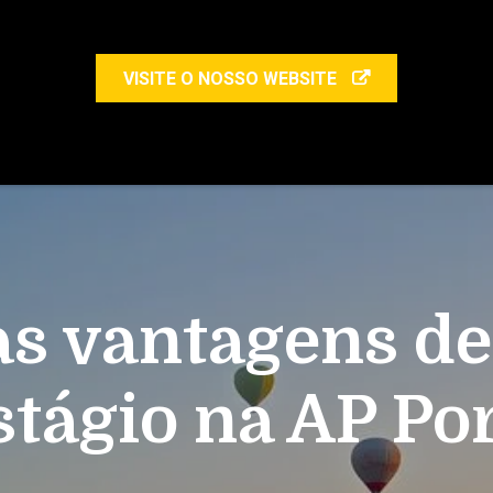
VISITE O NOSSO WEBSITE
s vantagens d
tágio na AP Po