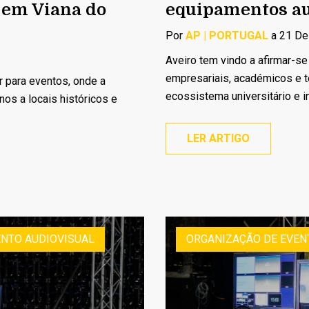
 em Viana do
equipamentos au
Por
AP | PORTUGAL
a 21 De
Aveiro tem vindo a afirmar-s
empresariais, académicos e t
r para eventos, onde a
ecossistema universitário e in
os a locais históricos e
LER ARTIGO
NTO AUDIOVISUAL
ORGANIZAÇÃO DE EVEN