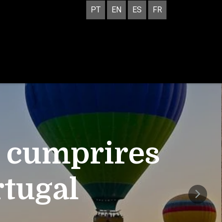
PT
EN
ES
FR
e cumprires
rtugal