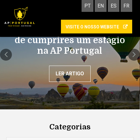
PT
EN
ES
FR
VISITE O NOSSO WEBSITE
Academy: as vantagens
de cumprires um estágio
na AP Portugal
LER ARTIGO
Categorias