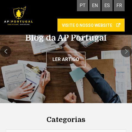
PT
EN
ES
FR
VISITE O NOSSO WEBSITE
Academy: as vantagens
de cumprires um estágio
na AP Portugal
LER ARTIGO
Categorias