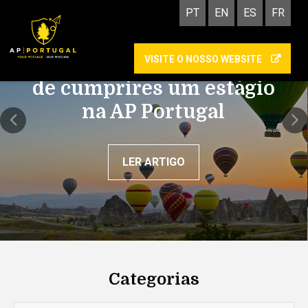
PT
EN
ES
FR
VISITE O NOSSO WEBSITE
Academy: as vantagens
de cumprires um estágio
na AP Portugal
LER ARTIGO
Categorias