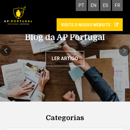
PT
EN
ES
FR
VISITE O NOSSO WEBSITE
Academy: as vantagens
de cumprires um estágio
na AP Portugal
LER ARTIGO
Categorias