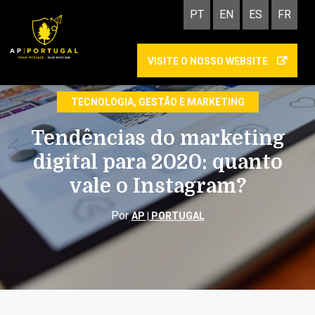
PT
EN
ES
FR
VISITE O NOSSO WEBSITE
MARKETING DIGITAL
TECNOLOGIA, GESTÃO E MARKETING
Tendências do marketing
digital para 2020: quanto
vale o Instagram?
Por
AP | PORTUGAL