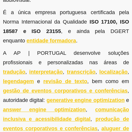
É a única empresa portuguesa certificada pela
Norma Internacional da Qualidade
ISO 17100, ISO
18587 e ISO 23155
, e ainda pela DGERT
enquanto
entidade formadora
.
A AP | PORTUGAL desenvolve soluções
profissionais e personalizadas nas áreas de
tradução
,
interpretação
,
transcrição
,
localização
,
legendagem
e
revisão de texto
, bem como em
gestão de eventos corporativos e conferências
,
autoridade digital:
generative engine optimization
e
answer engine optimization
,
comunicação
inclusiva e acessibilidade digital
,
produção de
eventos corporativos e conferências
,
aluguer de