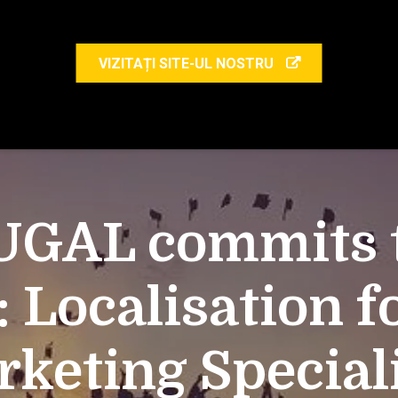
VIZITAȚI SITE-UL NOSTRU
UGAL commits to
: Localisation f
keting Special