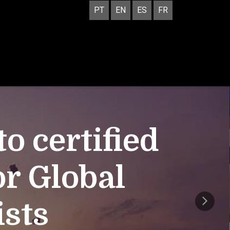
PT
EN
ES
FR
 certified
or Global
ists