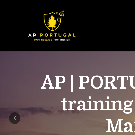
AP | PORT
training
Mar