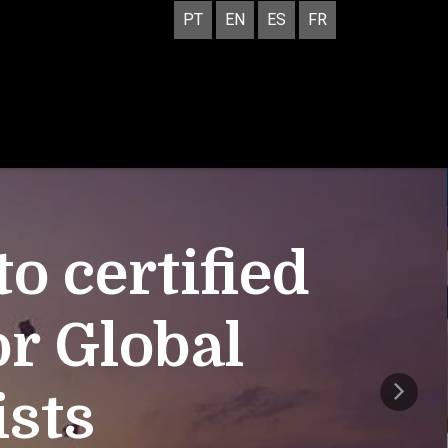
PT
EN
ES
FR
 certified
or Global
ists