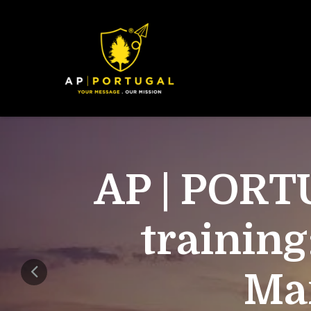
AP | PORT
training
Mar