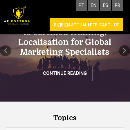
PT
EN
ES
FR
AP | PORTUGAL commits
ВІДВІДАЙТЕ НАШ ВЕБ-САЙТ
to certified training:
Localisation for Global
Marketing Specialists
CONTINUE READING
Topics