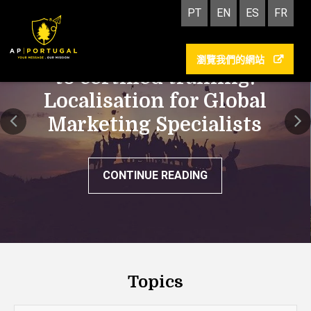
PT
EN
ES
FR
AP | PORTUGAL commits
瀏覽我們的網站
to certified training:
Localisation for Global
Marketing Specialists
CONTINUE READING
Topics