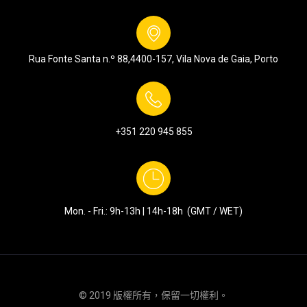
Rua Fonte Santa n.º 88,
4400-157, Vila Nova de Gaia, Porto
+351
220 945 855
Mon. - Fri.: 9h-13h | 14h-18h (GMT / WET)
© 2019 版權所有，保留一切權利。