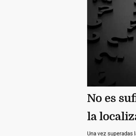
No es suf
la locali
Una vez superadas l