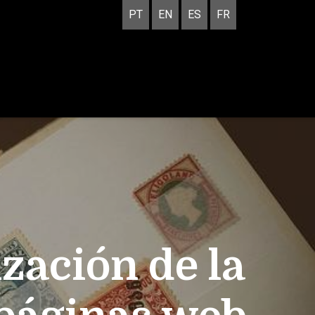
PT
EN
ES
FR
ización de la