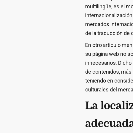
multilingüe, es el m
internacionalización
mercados internacio
de la traducción de 
En otro artículo me
su página web no so
innecesarios. Dicho 
de contenidos, más 
teniendo en consider
culturales del merc
La locali
adecuad