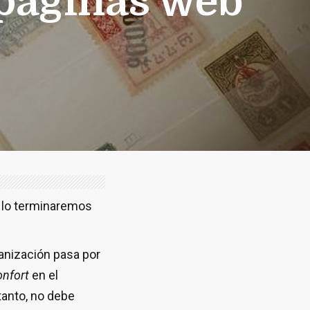
 páginas web
 lo terminaremos
ganización pasa por
onfort
en el
tanto, no debe