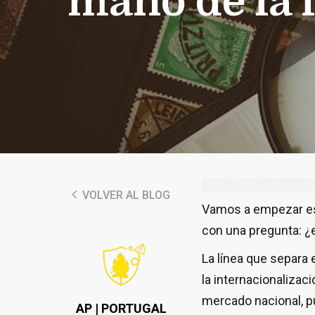
mano de la 
VOLVER AL BLOG
Vamos a empezar est
con una pregunta: ¿
La línea que separa 
la internacionalizac
mercado nacional, pu
AP | PORTUGAL