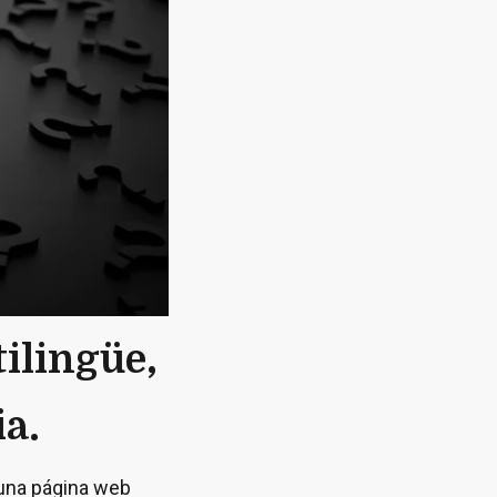
tilingüe,
ia.
 una página web