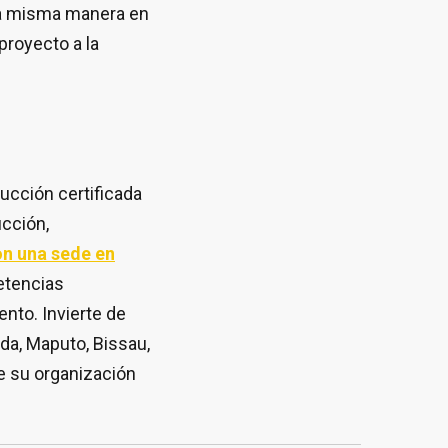
 la misma manera en
royecto a la
cción certificada
ucción,
n una sede en
petencias
nto. Invierte de
da, Maputo, Bissau,
ue su organización