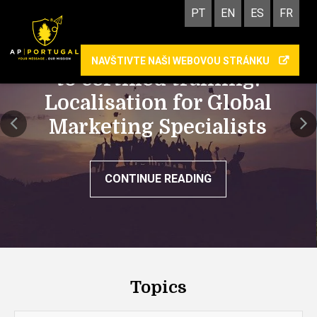
PT
EN
ES
FR
AP | PORTUGAL commits
NAVŠTIVTE NAŠI WEBOVOU STRÁNKU
to certified training:
Localisation for Global
Marketing Specialists
CONTINUE READING
Topics