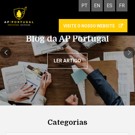
PT
EN
ES
FR
VISITE O NOSSO WEBSITE
Academy: as vantagens
de cumprires um estágio
na AP Portugal
LER ARTIGO
Categorias