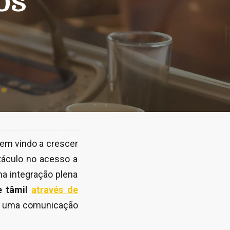
os
tem vindo a crescer
táculo no acesso a
a integração plena
e tâmil
através de
ar uma comunicação