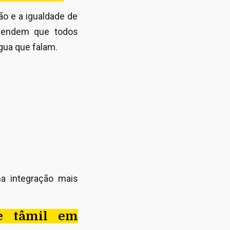
ão e a igualdade de
efendem que todos
ua que falam.
ma integração mais
e tâmil em