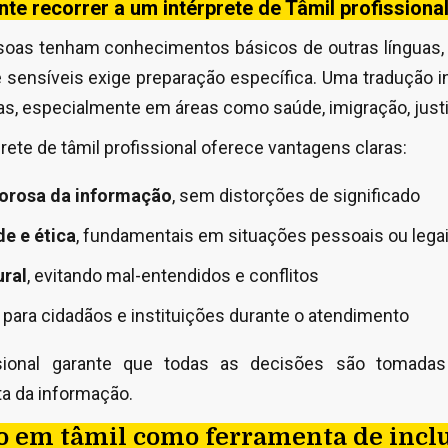
te recorrer a um intérprete de Tâmil profissiona
oas tenham conhecimentos básicos de outras línguas, 
 sensíveis exige preparação específica. Uma tradução i
s, especialmente em áreas como saúde, imigração, just
rete de tâmil profissional oferece vantagens claras:
orosa da informação
, sem distorções de significado
e e ética
, fundamentais em situações pessoais ou lega
ral
, evitando mal-entendidos e conflitos
para cidadãos e instituições durante o atendimento
ssional garante que todas as decisões são tomad
a da informação.
o em tâmil como ferramenta de inclu