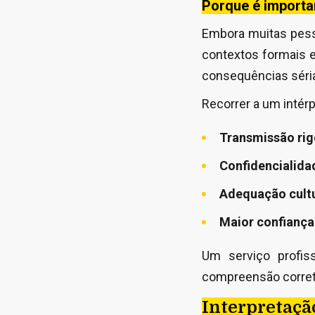
Porque é importan
Embora muitas pess
contextos formais e
consequências séria
Recorrer a um intérp
Transmissão rig
Confidencialidad
Adequação cultu
Maior confiança
Um serviço profi
compreensão corret
Interpretaçã