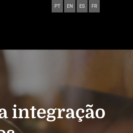
PT
EN
ES
FR
a integração