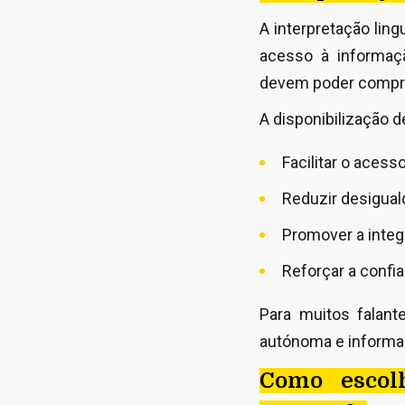
A interpretação lin
acesso à informaç
devem poder compre
A disponibilização d
Facilitar o acesso
Reduzir desigual
Promover a integr
Reforçar a confi
Para muitos falant
autónoma e informa
Como escol