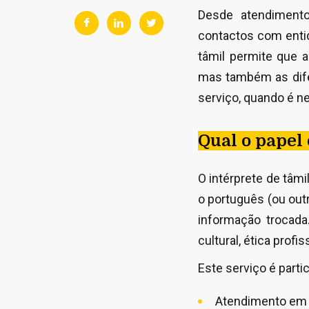
Desde atendimento
contactos com entid
tâmil permite que a
mas também as difer
serviço, quando é n
Qual o papel
O intérprete de tâmi
o português (ou out
informação trocada.
cultural, ética profi
Este serviço é part
Atendimento em s