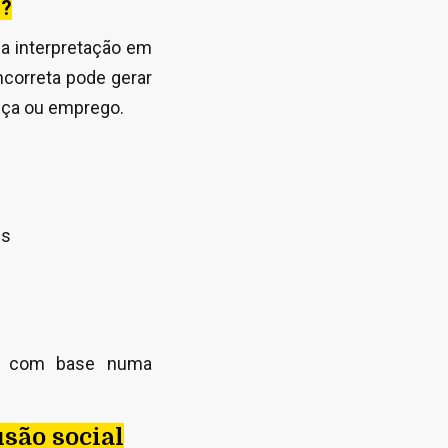
l?
a interpretação em
ncorreta pode gerar
iça ou emprego.
is
as com base numa
são social