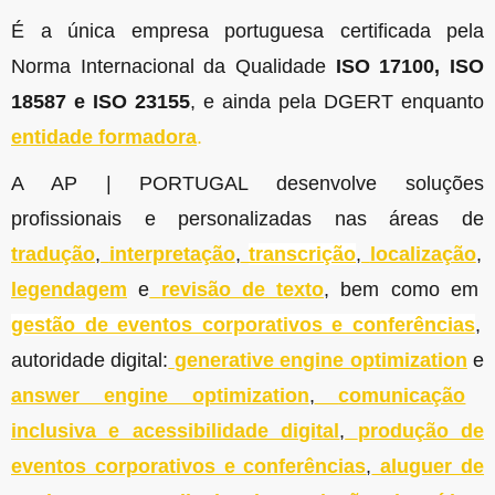
É a única empresa portuguesa certificada pela
Norma Internacional da Qualidade
ISO 17100, ISO
18587 e ISO 23155
, e ainda pela DGERT enquanto
entidade formadora
.
A AP | PORTUGAL desenvolve soluções
profissionais e personalizadas nas áreas de
tradução
,
interpretação
,
transcrição
,
localização
,
legendagem
e
revisão de texto
, bem como em
gestão de eventos corporativos e conferências
,
autoridade digital:
generative engine optimization
e
answer engine optimization
,
comunicação
inclusiva e acessibilidade digital
,
produção de
eventos corporativos e conferências
,
aluguer de