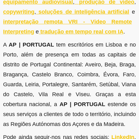
equipamento audiovisual
,
produção de vídeo
,
copywriting
,
soluções de inteligência artificial
e
interpretação remota VRI - Video Remote
Interpreting
e
tradução em tempo real com IA
.
A
AP | PORTUGAL
tem escritórios em Lisboa e no
Porto, além de presença em todas as capitais de
distrito de Portugal Continental: Aveiro, Beja, Braga,
Bragança, Castelo Branco, Coimbra, Évora, Faro,
Guarda, Leiria, Portalegre, Santarém, Setúbal, Viana
do Castelo, Vila Real e Viseu. Graças a esta
cobertura nacional, a
AP | PORTUGAL
estende os
seus serviços a clientes de todo o território, incluindo
as Regiões Autónomas dos Açores e da Madeira.
Pode ainda seguir-nos nas redes sociais:
LinkedIn
,