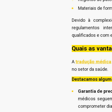
Materiais de for
Devido à complex
regulamentos inte
qualificados e com e
Quais as vant
A
tradução médica
no setor da saúde.
Destacamos alguma
Garantia de pre
médicos seguem 
comprometer dia