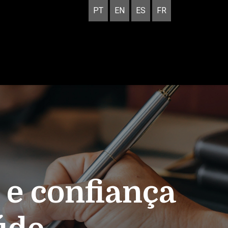
PT
EN
ES
FR
 e confiança