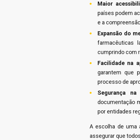
Maior acessibi
países podem ac
e a compreensão
Expansão do me
farmacêuticas 
cumprindo com re
Facilidade na a
garantem que pe
processo de apr
Segurança na 
documentação mé
por entidades re
A escolha de uma a
assegurar que todos