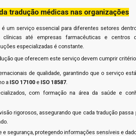
 da tradução médicas nas organizações
é um serviço essencial para diferentes setores dentro
 clínicas até empresas farmacêuticas e centros d
uções especializadas é constante.
ução que oferecem este serviço devem cumprir critério
ternacionais de qualidade, garantindo que o serviço e
mo a
ISO 17100
e
ISO 18587
.
ecializados, com formação na área da saúde e con
visão rigorosos, assegurando que cada tradução passa 
ado.
e e segurança, protegendo informações sensíveis e dado