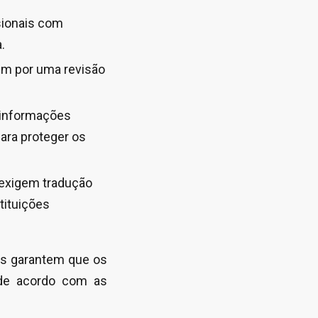
sionais com
.
em por uma revisão
informações
ara proteger os
exigem tradução
tituições
as garantem que os
de acordo com as