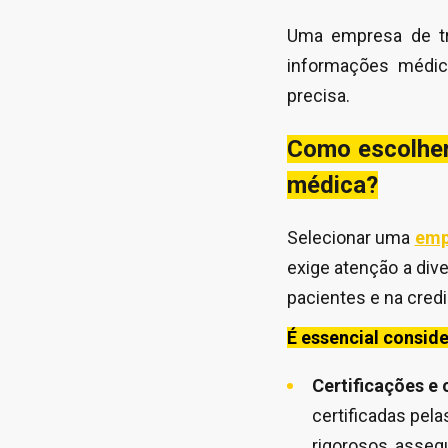
Uma empresa de tra
informações médic
precisa.
Como escolher
médica?
Selecionar uma
emp
exige atenção a div
pacientes e na credi
É essencial conside
Certificações e
certificadas pel
rigorosos, asseg