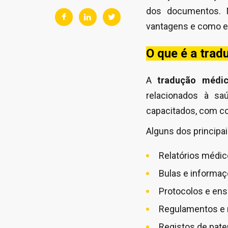
dos documentos. N
vantagens e como 
O que é a tra
A
tradução médi
relacionados à sa
capacitados, com co
Alguns dos principa
Relatórios médic
Bulas e informaç
Protocolos e ensa
Regulamentos e 
Registos de pat