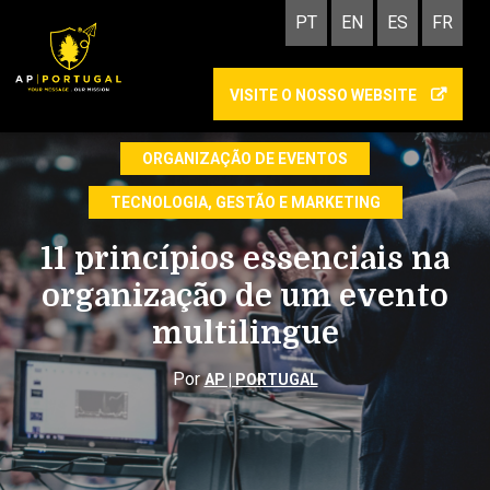
PT
EN
ES
FR
VISITE O NOSSO WEBSITE
INTERPRETAÇÃO
ORGANIZAÇÃO DE EVENTOS
TECNOLOGIA, GESTÃO E MARKETING
11 princípios essenciais na
organização de um evento
multilingue
Por
AP | PORTUGAL