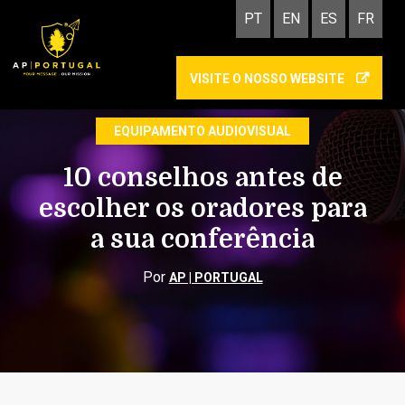
PT
EN
ES
FR
VISITE O NOSSO WEBSITE
ORGANIZAÇÃO DE EVENTOS
EQUIPAMENTO AUDIOVISUAL
10 conselhos antes de
escolher os oradores para
a sua conferência
Por
AP | PORTUGAL