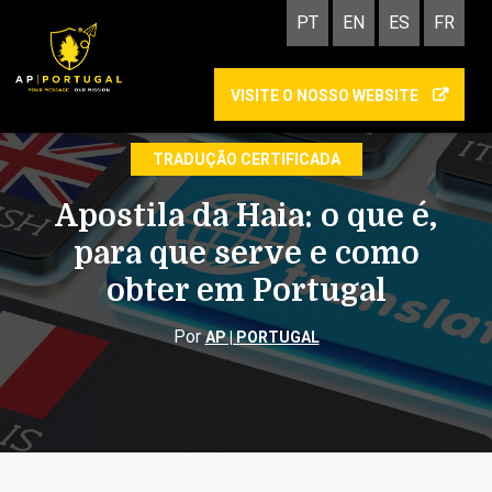
PT
EN
ES
FR
VISITE O NOSSO WEBSITE
APOSTILHA DE HAIA
TRADUÇÃO CERTIFICADA
Apostila da Haia: o que é,
para que serve e como
obter em Portugal
Por
AP | PORTUGAL