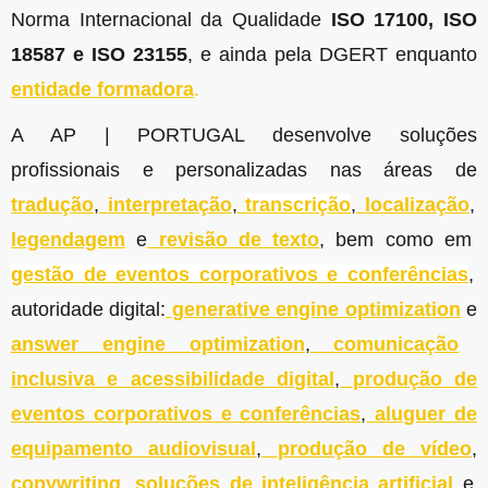
Norma Internacional da Qualidade
ISO 17100, ISO
18587 e ISO 23155
, e ainda pela DGERT enquanto
entidade formadora
.
A AP | PORTUGAL desenvolve soluções
profissionais e personalizadas nas áreas de
tradução
,
interpretação
,
transcrição
,
localização
,
legendagem
e
revisão de texto
, bem como em
gestão de eventos corporativos e conferências
,
autoridade digital:
generative engine optimization
e
answer engine optimization
,
comunicação
inclusiva e acessibilidade digital
,
produção de
eventos corporativos e conferências
,
aluguer de
equipamento audiovisual
,
produção de vídeo
,
copywriting
,
soluções de inteligência artificial
e