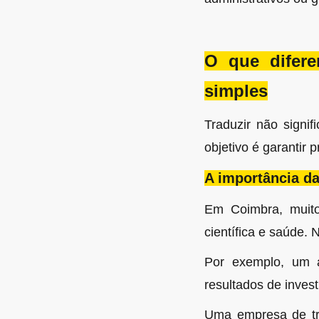
O que difere
simples
Traduzir não signif
objetivo é garantir
A importância da
Em Coimbra, muito
científica e saúde. 
Por exemplo, um ar
resultados de inves
Uma empresa de tra