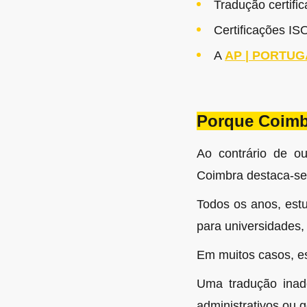
Tradução certifi
Certificações IS
A
AP | PORTUG
Porque Coimbr
Ao contrário de ou
Coimbra destaca-se 
Todos os anos, estu
para universidades,
Em muitos casos, es
Uma tradução inad
administrativos ou g