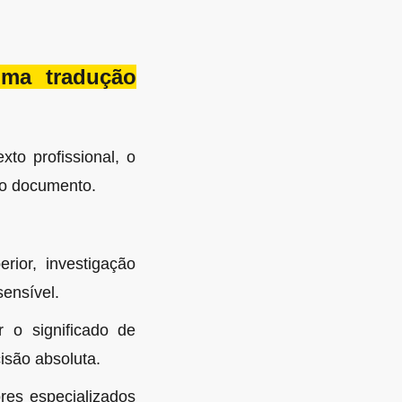
uma tradução
xto profissional, o
 do documento.
ior, investigação
sensível.
r o significado de
isão absoluta.
res especializados