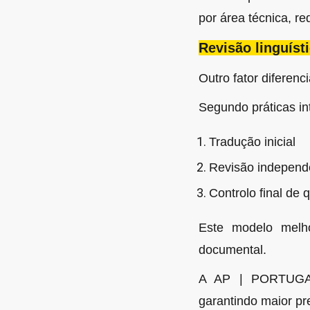
por área técnica, re
Revisão linguíst
Outro fator diferenc
Segundo práticas int
Tradução inicial
Revisão independ
Controlo final de 
Este modelo melhor
documental.
A AP | PORTUGAL 
garantindo maior pr