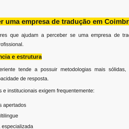
r uma empresa de tradução em Coimbr
tores que ajudam a perceber se uma empresa de tr
ofissional.
ncia e estrutura
iente tende a possuir metodologias mais sólidas,
pacidade de resposta.
 e institucionais exigem frequentemente:
s apertados
tilingue
 especializada