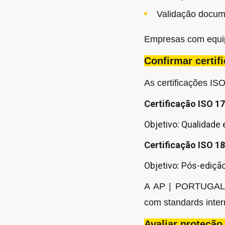
Validação docum
Empresas com equip
Confirmar certif
As certificações ISO
Certificação
ISO 1
Objetivo:
Qualidade 
Certificação ISO 1
Objetivo:
Pós-edição
A AP | PORTUGAL p
com standards inter
Avaliar proteçã