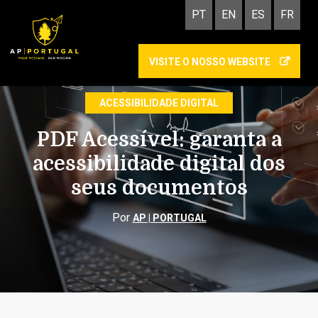
PT
EN
ES
FR
VISITE O NOSSO WEBSITE
COMUNICAÇÃO INCLUSIVA
ACESSIBILIDADE DIGITAL
PDF Acessível: garanta a
acessibilidade digital dos
seus documentos
Por
AP | PORTUGAL