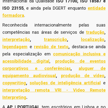
Internacional da Qualidade
ISO 17100, ISO 18587 e
ISO 23155
, e ainda pela DGERT enquanto
entidade
formadora
.
Reconhecida internacionalmente pelas suas
competências nas áreas de serviços de
tradução
,
interpretação
,
transcrição
,
localização
,
legendagem
e
revisão de texto
,
destaca-se ainda
pela especialização em
comunicação inclusiva e
acessibilidade digital
,
produção de eventos
corporativos e conferências
,
aluguer de
equipamento audiovisual
,
produção de vídeo
,
copywriting
,
soluções de inteligência artificial
e
interpretação remota VRI - Video Remote
Interpreting
.
A
AP | PORTUGAL
tem escritórios em Lisboa e no