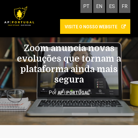
PT
EN
ES
FR
VISITE O NOSSO WEBSITE
TECNOLOGIA, GESTÃO E MARKETING
Zoom anuncia novas
evoluções que tornam a
plataforma ainda mais
segura
Por
AP | PORTUGAL